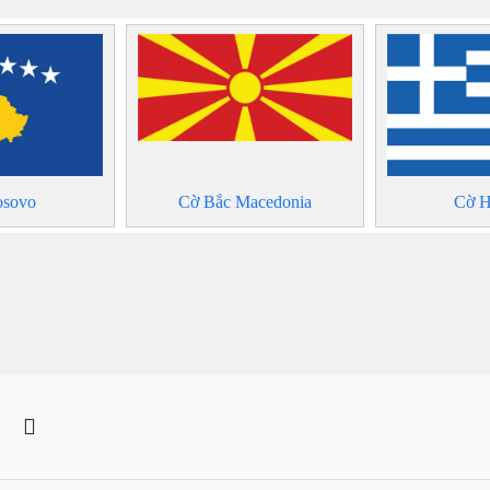
osovo
Cờ Bắc Macedonia
Cờ H