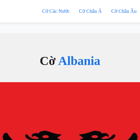
Cờ Các Nước
Cờ Châu Á
Cờ Châu Âu
Cờ
Albania