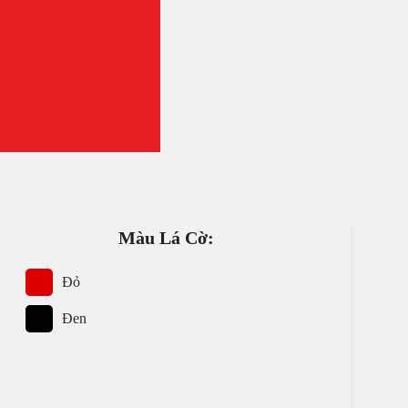
Màu Lá Cờ:
Đỏ
Đen