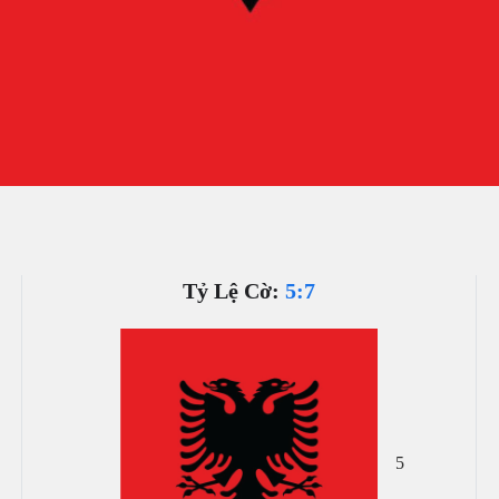
Tỷ Lệ Cờ:
5:7
5