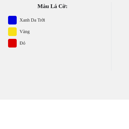
Màu Lá Cờ:
Xanh Da Trời
Vàng
Đỏ