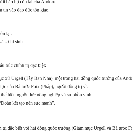
ời bảo hộ còn lại của Andorra.
 tin vào đạo đức tôn giáo.
n lại.
à sự hi sinh.
u trúc chính trị đặc biệt:
c xứ Urgell (Tây Ban Nha), một trong hai đồng quốc trưởng của Ando
lực của Bá tước Foix (Pháp), người đồng trị vì.
 thể hiện nguồn lực nông nghiệp và sự phồn vinh.
 “Đoàn kết tạo nên sức mạnh”.
 trị đặc biệt với hai đồng quốc trưởng (Giám mục Urgell và Bá tước Fo