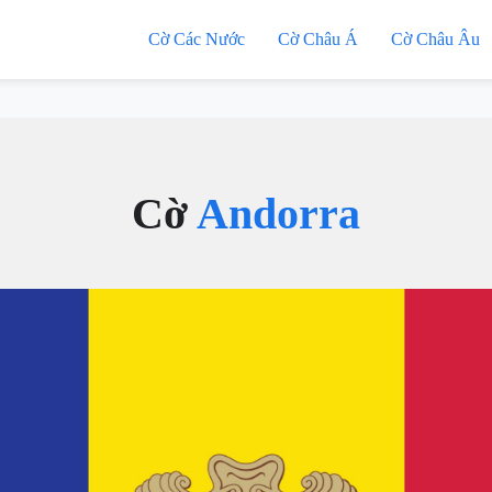
Cờ Các Nước
Cờ Châu Á
Cờ Châu Âu
Cờ
Andorra