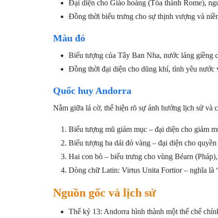
Đại diện cho Giáo hoàng (Tòa thánh Rome), ngư
Đồng thời biểu trưng cho sự thịnh vượng và niềm
Màu đỏ
Biểu tượng của Tây Ban Nha, nước láng giềng cò
Đồng thời đại diện cho dũng khí, tình yêu nước v
Quốc huy Andorra
Nằm giữa lá cờ, thể hiện rõ sự ảnh hưởng lịch sử và cấ
Biểu tượng mũ giám mục – đại diện cho giám mụ
Biểu tượng ba dải đỏ vàng – đại diện cho quyền 
Hai con bò – biểu trưng cho vùng Béarn (Pháp),
Dòng chữ Latin: Virtus Unita Fortior – nghĩa là
Nguồn gốc và lịch sử
Thế kỷ 13: Andorra hình thành một thể chế chính