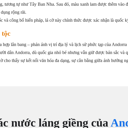
ng, tương tự như Tây Ban Nha. Sau đó, màu xanh lam được thêm vào đ
dụng rộng rãi.
và công bố hiến pháp, lá cờ này chính thức được xác nhận là quốc k
 tộc
òa hợp lân bang – phản ánh vị trí địa lý và lịch sử phức tạp của Andorr
gười dân Andorra, dù quốc gia nhỏ bé nhưng vẫn giữ được bản sắc và 
ờ cho thấy sự kết nối văn hóa đa dạng, sự cân bằng giữa ảnh hưởng ng
ác nước láng giềng của
An