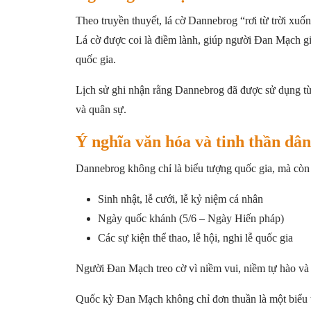
Theo truyền thuyết, lá cờ Dannebrog “rơi từ trời xuố
Lá cờ được coi là điềm lành, giúp người Đan Mạch gi
quốc gia.
Lịch sử ghi nhận rằng Dannebrog đã được sử dụng từ 
và quân sự.
Ý nghĩa văn hóa và tinh thần dân
Dannebrog không chỉ là biểu tượng quốc gia, mà còn 
Sinh nhật, lễ cưới, lễ kỷ niệm cá nhân
Ngày quốc khánh (5/6 – Ngày Hiến pháp)
Các sự kiện thể thao, lễ hội, nghi lễ quốc gia
Người Đan Mạch treo cờ vì niềm vui, niềm tự hào và 
Quốc kỳ Đan Mạch không chỉ đơn thuần là một biểu tư