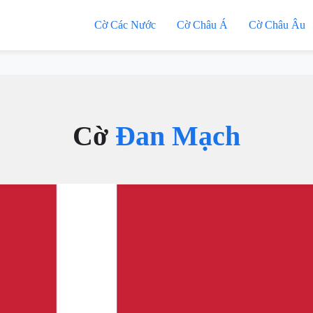
Cờ Các Nước
Cờ Châu Á
Cờ Châu Âu
Cờ
Đan Mạch