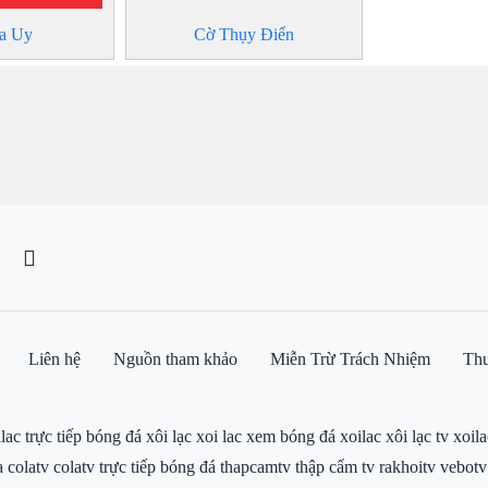
a Uy
Cờ Thụy Điển
Liên hệ
Nguồn tham khảo
Miễn Trừ Trách Nhiệm
Thu
ilac trực tiếp bóng đá
xôi lạc
xoi lac
xem bóng đá xoilac
xôi lạc tv
xoila
a colatv
colatv trực tiếp bóng đá
thapcamtv
thập cẩm tv
rakhoitv
vebotv