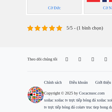
Cờ Đức
Cờ N
5/5 - (1 bình chọn)
Theo dõi chúng tôi
Chính sách
Điều khoản
Giới thiệu
Copyright © 2025 by
Cocacnuoc.com
xoilac
xoilac tv
trực tiếp bóng đá xoilac
xo
tv
trực tiếp bóng đá colatv
truc tiep bong d