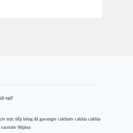
ật ngữ
ctv
trực tiếp bóng đá gavangtv
cakhiatv
cakhia
cakhia
vaoroitv
90phut