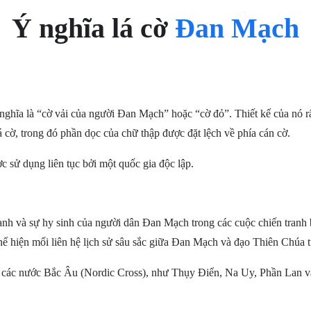
Ý nghĩa lá cờ
Đan Mạch
nghĩa là “cờ vải của người Đan Mạch” hoặc “cờ đỏ”. Thiết kế của nó r
 cờ, trong đó phần dọc của chữ thập được đặt lệch về phía cán cờ.
 sử dụng liên tục bởi một quốc gia độc lập.
nh và sự hy sinh của người dân Đan Mạch trong các cuộc chiến tranh 
hể hiện mối liên hệ lịch sử sâu sắc giữa Đan Mạch và đạo Thiên Chúa từ
 các nước Bắc Âu (Nordic Cross), như Thụy Điển, Na Uy, Phần Lan và