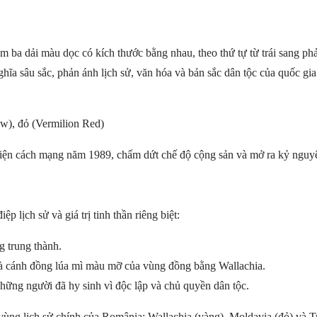
m ba dải màu dọc có kích thước bằng nhau, theo thứ tự từ trái sang ph
ghĩa sâu sắc, phản ánh lịch sử, văn hóa và bản sắc dân tộc của quốc g
w), đỏ (Vermilion Red)
kiện cách mạng năm 1989, chấm dứt chế độ cộng sản và mở ra kỷ nguy
lịch sử và giá trị tinh thần riêng biệt:
g trung thành.
và cánh đồng lúa mì màu mỡ của vùng đồng bằng Wallachia.
ững người đã hy sinh vì độc lập và chủ quyền dân tộc.
ùng lịch sử chính của România: Wallachia (vàng), Moldavia (đỏ) và T