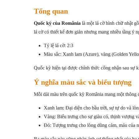
Tổng quan
Quốc kỳ của România
là một lá cờ hình chữ nhật gồ
lá cờ có thiết kế đơn giản nhưng mang nhiều tầng ý n
Tỷ lệ lá cờ: 2:3
Màu sắc: Xanh lam (Azure), vàng (Golden Yello
Quốc kỳ hiện tại được chính thức công nhận sau sự 
Ý nghĩa màu sắc và biểu tượng
Mỗi dải màu trên quốc kỳ România mang một thông điệp 
Xanh lam: Đại diện cho bầu trời, sự tự do và lòn
Vàng: Biểu trưng cho sự giàu có, thịnh vượng 
Đỏ: Tượng trưng cho lòng dũng cảm, máu của nh
Ba màu sắc này cũng phản ánh sự thống nhất của ba v