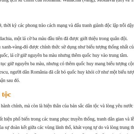
, thời kỳ các phong trào cách mạng và đấu tranh giành độc lập trỗi dậ
achia, một lá cờ ba màu đầu tiên đã được giới thiệu trong quân đội.
xanh-vàng-đỏ được chính thức sử dụng như biểu tượng thống nhất củ
uốc, lá cờ giữ nguyên ba màu nhưng thêm quốc huy vào trung tâm.
 tục giữ nguyên ba màu, nhưng có thêm quốc huy mang biểu tượng cộn
scu, người dân România đã cắt bỏ quốc huy khỏi cờ như một biểu tượn
hận sau đó.
 tộc
hành chính, mà còn là hiện thân của bản sắc dân tộc và lòng yêu nước
 hiện phổ biến trong các trang phục truyền thống, tranh dân gian và lễ
ủa sự đoàn kết giữa các vùng lãnh thổ, khát vọng tự do và lòng trung t