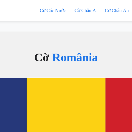
Cờ Các Nước
Cờ Châu Á
Cờ Châu Âu
Cờ
România