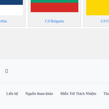
erbia
Cờ Bulgaria
Cờ U
Liên hệ
Nguồn tham khảo
Miễn Trừ Trách Nhiệm
Thu