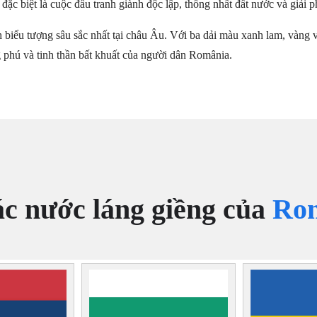
 đặc biệt là cuộc đấu tranh giành độc lập, thống nhất đất nước và giải p
biểu tượng sâu sắc nhất tại châu Âu. Với ba dải màu xanh lam, vàng v
g phú và tinh thần bất khuất của người dân România.
c nước láng giềng của
Ro