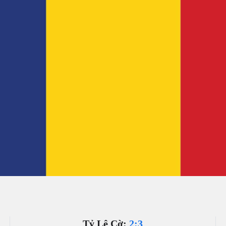
Tỷ Lệ Cờ:
2:3