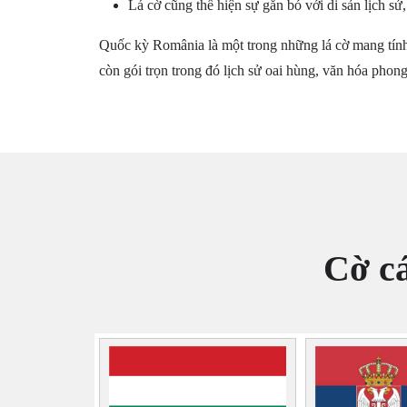
Lá cờ cũng thể hiện sự gắn bó với di sản lịch sử,
Quốc kỳ România là một trong những lá cờ mang tính 
còn gói trọn trong đó lịch sử oai hùng, văn hóa phon
Cờ cá