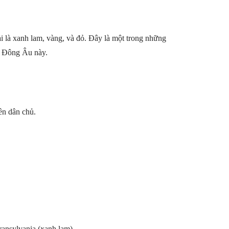
ải là xanh lam, vàng, và đỏ. Đây là một trong những
ia Đông Âu này.
ên dân chủ.
ransylvania (xanh lam).