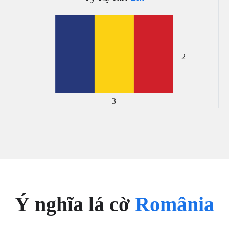
2
3
Ý nghĩa lá cờ
România