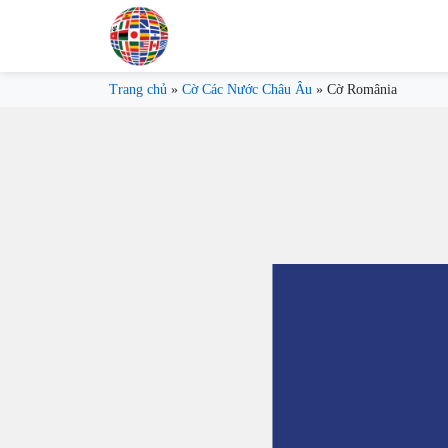
Trang chủ
»
Cờ Các Nước Châu Âu
»
Cờ România