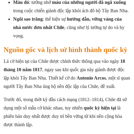
Màu đỏ
: tưởng nhớ
máu của những người đã ngã xuống
trong cuộc chiến giành độc lập khỏi ách đô hộ Tây Ban Nha.
Ngôi sao trắng
: thể hiện sự
hướng dẫn, vững vàng của
nhà nước đơn nhất Chile
, cũng như lý tưởng tự do và hy
vọng.
Nguồn gốc và lịch sử hình thành quốc kỳ
Lá cờ hiện tại của Chile được chính thức thông qua vào ngày
18
tháng 10 năm 1817
, ngay sau khi quốc gia này giành được độc
lập khỏi Tây Ban Nha. Thiết kế cờ do
Antonio Arcos
, một sĩ quan
người Tây Ban Nha ủng hộ nền độc lập của Chile, đề xuất.
Trước đó, trong thời kỳ đầu cách mạng (1812–1814), Chile đã sử
dụng một số mẫu cờ khác nhau, tuy nhiên
quốc kỳ hiện tại
là
phiên bản duy nhất được duy trì bền vững từ khi nền cộng hòa
được thành lập.