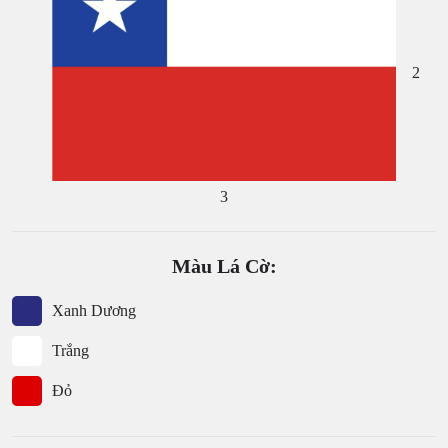
2
3
Màu Lá Cờ:
Xanh Dương
Trắng
Đỏ