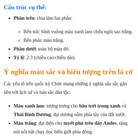
Cấu trúc cụ thể:
Phần trên
: chia làm hai phần:
Bên trái: hình vuông màu xanh lam chứa ngôi sao trắng.
Bên phải: màu trắng.
Phần dưới
: toàn bộ màu đỏ.
Tỷ lệ
: 2:3 (chiều cao:chiều dài).
Ý nghĩa màu sắc và biểu tượng trên lá cờ
Các yếu tố trên quốc kỳ Chile mang những ý nghĩa sâu sắc gắn
liền với lịch sử và bản sắc dân tộc:
Màu xanh lam
: tượng trưng cho
bầu trời trong xanh
và
Thái Bình Dương
, đại dương nằm phía tây của đất nước.
Màu trắng
: đại diện cho
tuyết phủ trên dãy Andes
, rặng
núi nổi bật chạy dọc biên giới phía đông.