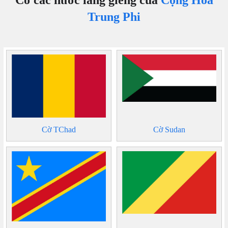
Cờ các nước láng giềng của
Cộng Hoà
Trung Phi
Cờ TChad
Cờ Sudan