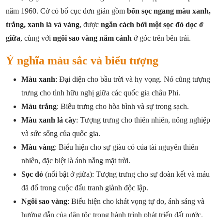
năm 1960. Cờ có bố cục đơn giản gồm
bốn sọc ngang màu xanh,
trắng, xanh lá và vàng
, được
ngăn cách bởi một sọc đỏ dọc ở
giữa
, cùng với
ngôi sao vàng năm cánh
ở góc trên bên trái.
Ý nghĩa màu sắc và biểu tượng
Màu xanh
: Đại diện cho bầu trời và hy vọng. Nó cũng tượng
trưng cho tình hữu nghị giữa các quốc gia châu Phi.
Màu trắng
: Biểu trưng cho hòa bình và sự trong sạch.
Màu xanh lá cây
: Tượng trưng cho thiên nhiên, nông nghiệp
và sức sống của quốc gia.
Màu vàng
: Biểu hiện cho sự giàu có của tài nguyên thiên
nhiên, đặc biệt là ánh nắng mặt trời.
Sọc đỏ
(nổi bật ở giữa): Tượng trưng cho sự đoàn kết và máu
đã đổ trong cuộc đấu tranh giành độc lập.
Ngôi sao vàng
: Biểu hiện cho khát vọng tự do, ánh sáng và
hướng dẫn của dân tộc trong hành trình phát triển đất nước.