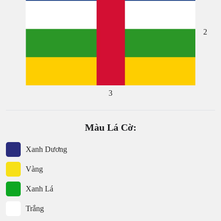
2
3
Màu Lá Cờ:
Xanh Dương
Vàng
Xanh Lá
Trắng