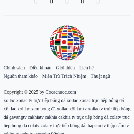
Chính sách
Điều khoản
Giới thiệu
Liên hệ
Nguồn tham khảo
Miễn Trừ Trách Nhiệm
Thuật ngữ
Copyright © 2025 by
Cocacnuoc.com
xoilac
xoilac tv
trực tiếp bóng đá xoilac
xoilac trực tiếp bóng đá
xôi lạc
xoi lac
xem bóng đá xoilac
xôi lạc tv
xoilactv
trực tiếp bóng
đá gavangtv
cakhiatv
cakhia
cakhia tv
trực tiếp bóng đá colatv
truc
tiep bong da colatv
colatv trực tiếp bóng đá
thapcamtv
thập cẩm tv
rakhoitv
vebotv
vaoroitv
90phut