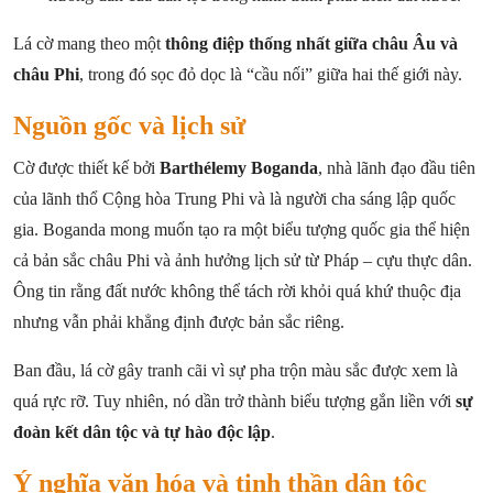
Lá cờ mang theo một
thông điệp thống nhất giữa châu Âu và
châu Phi
, trong đó sọc đỏ dọc là “cầu nối” giữa hai thế giới này.
Nguồn gốc và lịch sử
Cờ được thiết kế bởi
Barthélemy Boganda
, nhà lãnh đạo đầu tiên
của lãnh thổ Cộng hòa Trung Phi và là người cha sáng lập quốc
gia. Boganda mong muốn tạo ra một biểu tượng quốc gia thể hiện
cả bản sắc châu Phi và ảnh hưởng lịch sử từ Pháp – cựu thực dân.
Ông tin rằng đất nước không thể tách rời khỏi quá khứ thuộc địa
nhưng vẫn phải khẳng định được bản sắc riêng.
Ban đầu, lá cờ gây tranh cãi vì sự pha trộn màu sắc được xem là
quá rực rỡ. Tuy nhiên, nó dần trở thành biểu tượng gắn liền với
sự
đoàn kết dân tộc và tự hào độc lập
.
Ý nghĩa văn hóa và tinh thần dân tộc