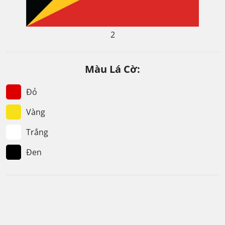
2
Màu Lá Cờ:
Đỏ
Vàng
Trắng
Đen