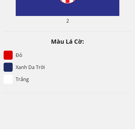
2
Màu Lá Cờ:
Đỏ
Xanh Da Trời
Trắng