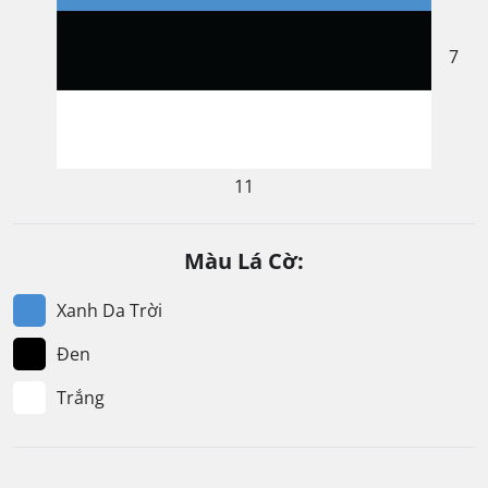
7
11
Màu Lá Cờ:
Xanh Da Trời
Đen
Trắng