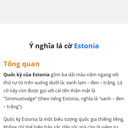
Ý nghĩa lá cờ
Estonia
Tổng quan
Quốc kỳ của Estonia
gồm ba dải màu nằm ngang với
thứ tự từ trên xuống dưới là: xanh lam – đen – trắng. Lá
cờ này còn được gọi với cái tên thân mật là
“Sinimustvalge” (theo tiếng Estonia, nghĩa là “xanh – đen
– trắng”).
Quốc kỳ Estonia là một biểu tượng quốc gia thiêng liêng,
không chỉ thể hiện bản sắc dân tộc mà còn là niềm tự