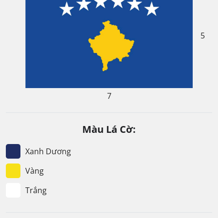
5
7
Màu Lá Cờ:
Xanh Dương
Vàng
Trắng