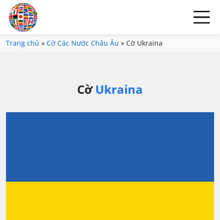
Trang chủ
»
Cờ Các Nước Châu Âu
»
Cờ Ukraina
Cờ
Ukraina