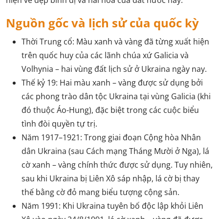
hiện vẻ đẹp bình dị và hài hòa của đất nước này.
Nguồn gốc và lịch sử của quốc kỳ
Thời Trung cổ: Màu xanh và vàng đã từng xuất hiện
trên quốc huy của các lãnh chúa xứ Galicia và
Volhynia – hai vùng đất lịch sử ở Ukraina ngày nay.
Thế kỷ 19: Hai màu xanh – vàng được sử dụng bởi
các phong trào dân tộc Ukraina tại vùng Galicia (khi
đó thuộc Áo-Hung), đặc biệt trong các cuộc biểu
tình đòi quyền tự trị.
Năm 1917–1921: Trong giai đoạn Cộng hòa Nhân
dân Ukraina (sau Cách mạng Tháng Mười ở Nga), lá
cờ xanh – vàng chính thức được sử dụng. Tuy nhiên,
sau khi Ukraina bị Liên Xô sáp nhập, lá cờ bị thay
thế bằng cờ đỏ mang biểu tượng cộng sản.
Năm 1991: Khi Ukraina tuyên bố độc lập khỏi Liên