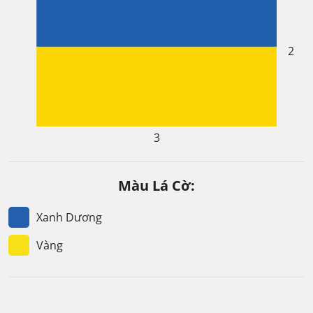
2
3
Màu Lá Cờ:
Xanh Dương
Vàng