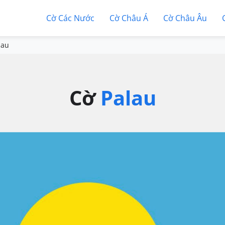
Cờ Các Nước
Cờ Châu Á
Cờ Châu Âu
lau
Cờ
Palau