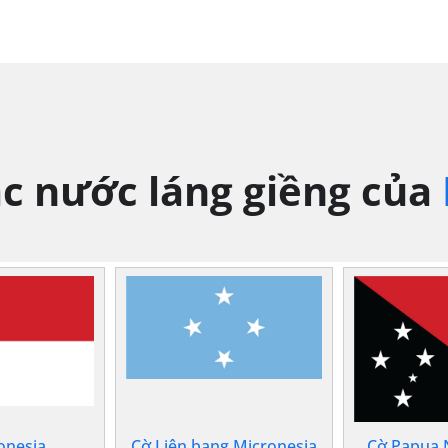
ác nước láng giềng của
onesia
Cờ Liên bang Micronesia
Cờ Papua 