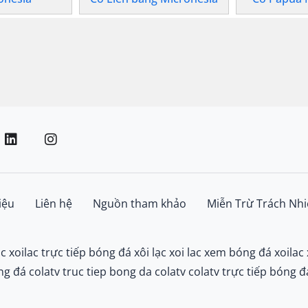
iệu
Liên hệ
Nguồn tham khảo
Miễn Trừ Trách Nh
ac
xoilac trực tiếp bóng đá
xôi lạc
xoi lac
xem bóng đá xoilac
ng đá colatv
truc tiep bong da colatv
colatv trực tiếp bóng đ