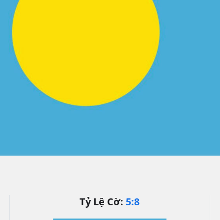
Tỷ Lệ Cờ:
5:8