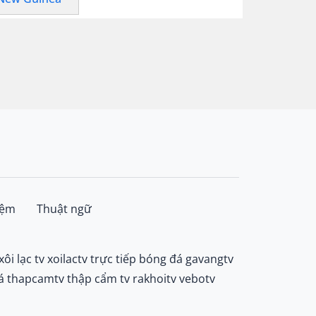
iệm
Thuật ngữ
xôi lạc tv
xoilactv
trực tiếp bóng đá gavangtv
á
thapcamtv
thập cẩm tv
rakhoitv
vebotv