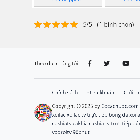
5/5 - (1 bình chọn)
Theo dõi chúng tôi
Chính sách
Điều khoản
Giới th
Copyright © 2025 by
Cocacnuoc.com
xoilac
xoilac tv
trực tiếp bóng đá xoil
cakhiatv
cakhia
cakhia tv
trực tiếp bó
vaoroitv
90phut