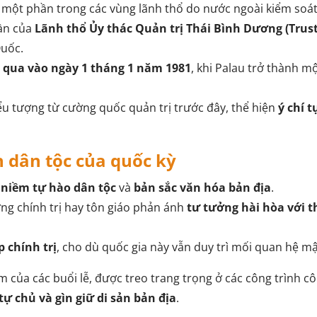
là một phần trong các vùng lãnh thổ do nước ngoài kiểm soá
hần của
Lãnh thổ Ủy thác Quản trị Thái Bình Dương (Trust T
Quốc.
 qua vào ngày 1 tháng 1 năm 1981
, khi Palau trở thành m
ểu tượng từ cường quốc quản trị trước đây, thể hiện
ý chí t
n dân tộc của quốc kỳ
a
niềm tự hào dân tộc
và
bản sắc văn hóa bản địa
.
ợng chính trị hay tôn giáo phản ánh
tư tưởng hài hòa với t
p chính trị
, cho dù quốc gia này vẫn duy trì mối quan hệ mật
âm của các buổi lễ, được treo trang trọng ở các công trình c
tự chủ và gìn giữ di sản bản địa
.