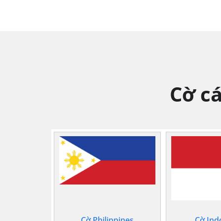
Cờ c
Cờ Philippines
Cờ Ind