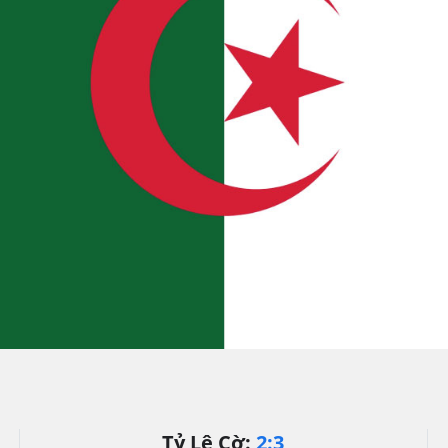
Tỷ Lệ Cờ:
2:3