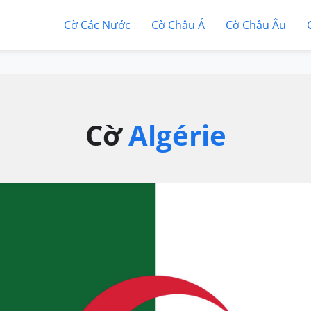
Cờ Các Nước
Cờ Châu Á
Cờ Châu Âu
Cờ
Algérie