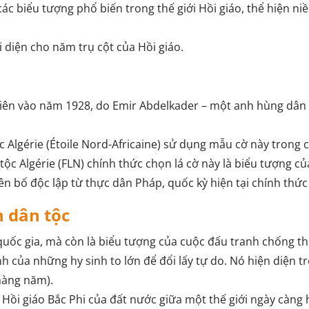
ác biểu tượng phổ biến trong thế giới Hồi giáo, thể hiện niề
 diện cho năm trụ cột của Hồi giáo.
 tiên vào năm 1928, do Emir Abdelkader – một anh hùng dân
 Algérie (Étoile Nord-Africaine) sử dụng mẫu cờ này trong c
ộc Algérie (FLN) chính thức chọn lá cờ này là biểu tượng củ
ên bố độc lập từ thực dân Pháp, quốc kỳ hiện tại chính thứ
n dân tộc
quốc gia, mà còn là biểu tượng của cuộc đấu tranh chống thự
nh của những hy sinh to lớn để đổi lấy tự do. Nó hiện diện tro
hàng năm).
Hồi giáo Bắc Phi của đất nước giữa một thế giới ngày càng 