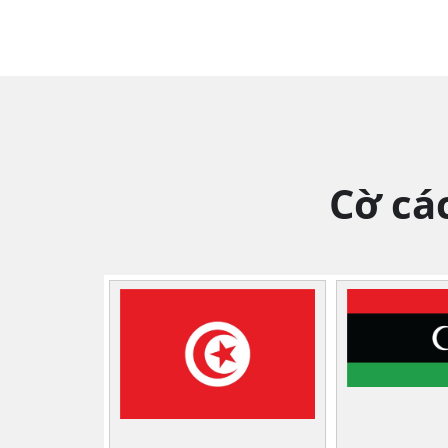
Cờ cá