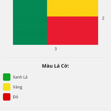
2
3
Màu Lá Cờ:
Xanh Lá
Vàng
Đỏ