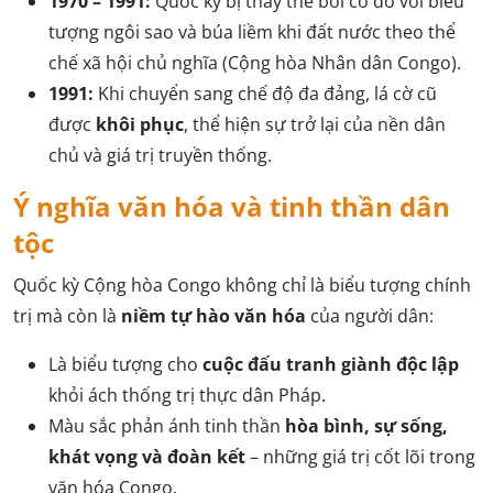
1970 – 1991:
Quốc kỳ bị thay thế bởi cờ đỏ với biểu
tượng ngôi sao và búa liềm khi đất nước theo thể
chế xã hội chủ nghĩa (Cộng hòa Nhân dân Congo).
1991:
Khi chuyển sang chế độ đa đảng, lá cờ cũ
được
khôi phục
, thể hiện sự trở lại của nền dân
chủ và giá trị truyền thống.
Ý nghĩa văn hóa và tinh thần dân
tộc
Quốc kỳ Cộng hòa Congo không chỉ là biểu tượng chính
trị mà còn là
niềm tự hào văn hóa
của người dân:
Là biểu tượng cho
cuộc đấu tranh giành độc lập
khỏi ách thống trị thực dân Pháp.
Màu sắc phản ánh tinh thần
hòa bình, sự sống,
khát vọng và đoàn kết
– những giá trị cốt lõi trong
văn hóa Congo.