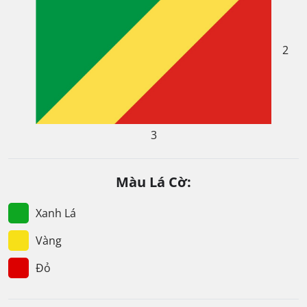
2
3
Màu Lá Cờ:
Xanh Lá
Vàng
Đỏ