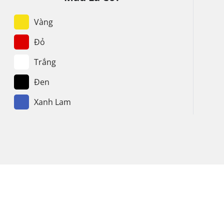
Vàng
Đỏ
Trắng
Đen
Xanh Lam