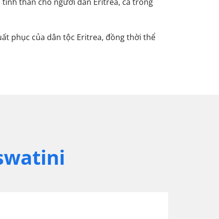
a tinh thần cho người dân Eritrea, cả trong
ất phục của dân tộc Eritrea, đồng thời thể
swatini