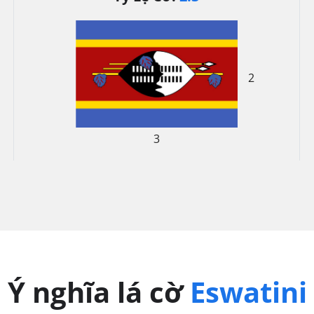
2
3
Ý nghĩa lá cờ
Eswatini