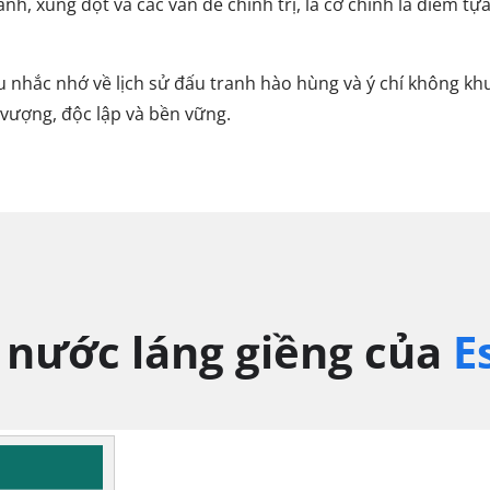
nh, xung đột và các vấn đề chính trị, lá cờ chính là điểm tự
 nhắc nhớ về lịch sử đấu tranh hào hùng và ý chí không khu
vượng, độc lập và bền vững.
 nước láng giềng của
E