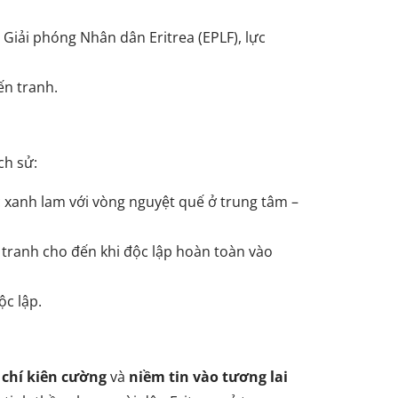
 Giải phóng Nhân dân Eritrea (EPLF), lực
ến tranh.
ch sử:
ác xanh lam với vòng nguyệt quế ở trung tâm –
ấu tranh cho đến khi độc lập hoàn toàn vào
ộc lập.
 chí kiên cường
và
niềm tin vào tương lai