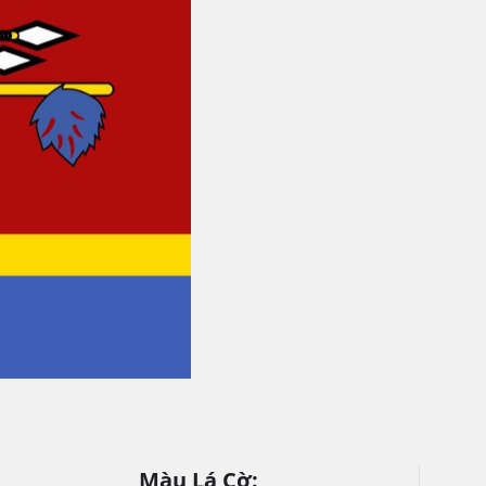
Màu Lá Cờ: