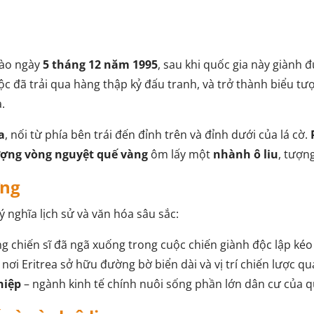
vào ngày
5 tháng 12 năm 1995
, sau khi quốc gia này giành 
c đã trải qua hàng thập kỷ đấu tranh, và trở thành biểu tư
.
a
, nối từ phía bên trái đến đỉnh trên và đỉnh dưới của lá cờ.
ượng vòng nguyệt quế vàng
ôm lấy một
nhành ô liu
, tượn
ợng
 nghĩa lịch sử và văn hóa sâu sắc:
 chiến sĩ đã ngã xuống trong cuộc chiến giành độc lập kéo
, nơi Eritrea sở hữu đường bờ biển dài và vị trí chiến lược q
hiệp
– ngành kinh tế chính nuôi sống phần lớn dân cư của q