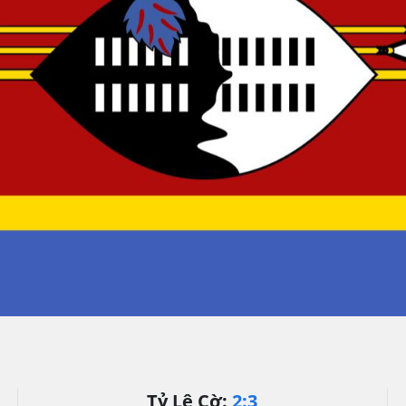
Tỷ Lệ Cờ:
2:3