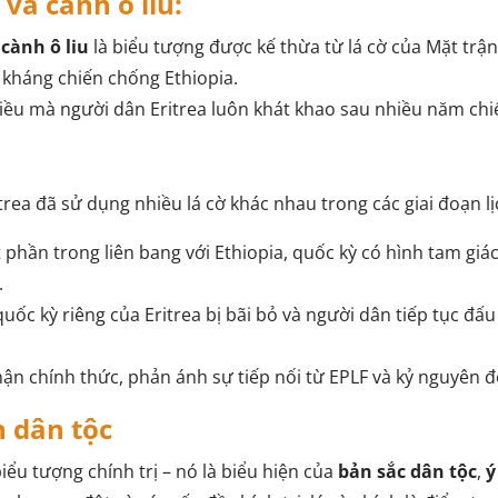
và cành ô liu:
h
cành ô liu
là biểu tượng được kế thừa từ lá cờ của Mặt trận
 kháng chiến chống Ethiopia.
iều mà người dân Eritrea luôn khát khao sau nhiều năm chi
trea đã sử dụng nhiều lá cờ khác nhau trong các giai đoạn lị
 phần trong liên bang với Ethiopia, quốc kỳ có hình tam gi
.
quốc kỳ riêng của Eritrea bị bãi bỏ và người dân tiếp tục đ
ận chính thức, phản ánh sự tiếp nối từ EPLF và kỷ nguyên đ
n dân tộc
iểu tượng chính trị – nó là biểu hiện của
bản sắc dân tộc
,
ý