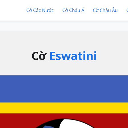
Cờ Các Nước
Cờ Châu Á
Cờ Châu Âu
Cờ
Eswatini