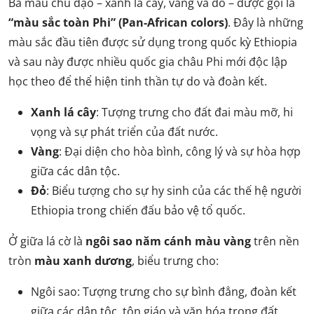
Ba màu chủ đạo – xanh lá cây, vàng và đỏ – được gọi là
“màu sắc toàn Phi” (Pan-African colors)
. Đây là những
màu sắc đầu tiên được sử dụng trong quốc kỳ Ethiopia
và sau này được nhiều quốc gia châu Phi mới độc lập
học theo để thể hiện tinh thần tự do và đoàn kết.
Xanh lá cây
: Tượng trưng cho đất đai màu mỡ, hi
vọng và sự phát triển của đất nước.
Vàng
: Đại diện cho hòa bình, công lý và sự hòa hợp
giữa các dân tộc.
Đỏ
: Biểu tượng cho sự hy sinh của các thế hệ người
Ethiopia trong chiến đấu bảo vệ tổ quốc.
Ở giữa lá cờ là
ngôi sao năm cánh màu vàng
trên nền
tròn
màu xanh dương
, biểu trưng cho:
Ngôi sao: Tượng trưng cho sự bình đẳng, đoàn kết
giữa các dân tộc, tôn giáo và văn hóa trong đất