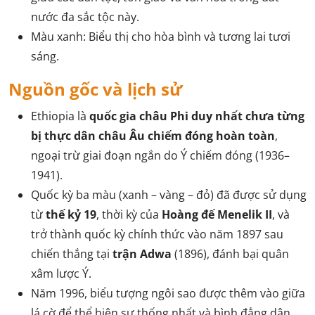
nước đa sắc tộc này.
Màu xanh: Biểu thị cho hòa bình và tương lai tươi
sáng.
Nguồn gốc và lịch sử
Ethiopia là
quốc gia châu Phi duy nhất chưa từng
bị thực dân châu Âu chiếm đóng hoàn toàn
,
ngoại trừ giai đoạn ngắn do Ý chiếm đóng (1936–
1941).
Quốc kỳ ba màu (xanh – vàng – đỏ) đã được sử dụng
từ
thế kỷ 19
, thời kỳ của
Hoàng đế Menelik II
, và
trở thành quốc kỳ chính thức vào năm 1897 sau
chiến thắng tại
trận Adwa
(1896), đánh bại quân
xâm lược Ý.
Năm 1996, biểu tượng ngôi sao được thêm vào giữa
lá cờ để thể hiện sự thống nhất và bình đẳng dân