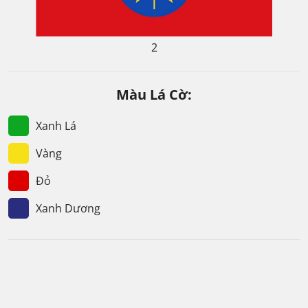
2
Màu Lá Cờ:
Xanh Lá
Vàng
Đỏ
Xanh Dương