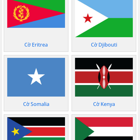
Cờ Eritrea
Cờ Djibouti
Cờ Somalia
Cờ Kenya